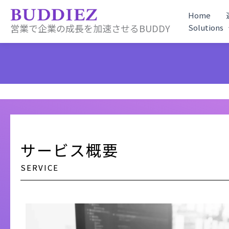
内
Home
容
営業で企業の成長を加速させるBUDDY
Solutions
を
ス
キ
ッ
プ
サービス概要
SERVICE