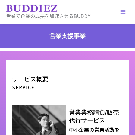
内
容
営業で企業の成長を加速させるBUDDY
を
ス
キ
営業支援事業
ッ
プ
サービス概要
SERVICE
営業業務請負/販売
代行サービス
中小企業の営業活動を