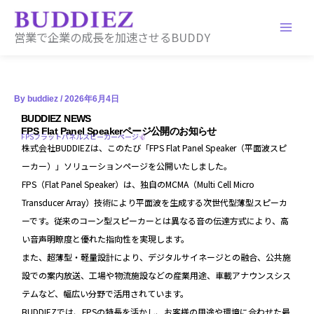
内
容
営業で企業の成長を加速させるBUDDY
を
ス
キ
ッ
プ
By
buddiez
/
2026年6月4日
BUDDIEZ NEWS
FPS Flat Panel Speakerページ公開のお知らせ
FPSフラットパネルスピーカーページ
株式会社BUDDIEZは、このたび「FPS Flat Panel Speaker（平面波スピ
ーカー）」ソリューションページを公開いたしました。
FPS（Flat Panel Speaker）は、独自のMCMA（Multi Cell Micro
Transducer Array）技術により平面波を生成する次世代型薄型スピーカ
ーです。従来のコーン型スピーカーとは異なる音の伝達方式により、高
い音声明瞭度と優れた指向性を実現します。
また、超薄型・軽量設計により、デジタルサイネージとの融合、公共施
設での案内放送、工場や物流施設などの産業用途、車載アナウンスシス
テムなど、幅広い分野で活用されています。
BUDDIEZでは、FPSの特長を活かし、お客様の用途や環境に合わせた最