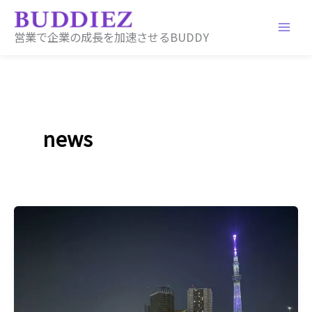
内
容
営業で企業の成長を加速させるBUDDY
を
ス
キ
ッ
プ
news